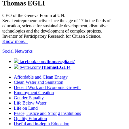
Thomas EGLI
CEO of the Geneva Forum at UN.
Serial entrepreneur active since the age of 17 in the fields of
education, science for sustainable development, disruptive
technologies and the development of complex projects.
Inventor of Participatory Research for Citizen Science.
Know more...
Social Networks
facebook.com/
thomasegli.osi/
twitter.com/
ThomasEGLI4
Affordable and Clean Energy
Clean Water and Sanitation
Decent Work and Economic Growth
Employment Creation
Gender Equality
Life Below Water
Life on Land
Peace, Justice and Strong Institutions
Quality Education
Useful and in-depth Education